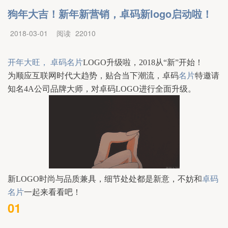
狗年大吉！新年新营销，卓码新logo启动啦！
2018-03-01
阅读
22010
开年大旺， 
卓码名片
LOGO升级啦，
2018从“新”开始！
为顺应互联网时代大趋势，
贴合当下潮流，
卓码
名片
特邀请
知名4A公司品牌大师，
对卓码LOGO进行全面升级。
时尚与品质兼具，细节处处都是新意，不妨和
卓码
新LOGO
名片
一起来看看吧！
01