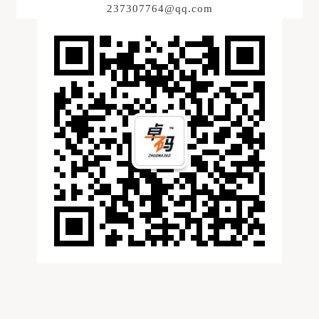
237307764@qq.com